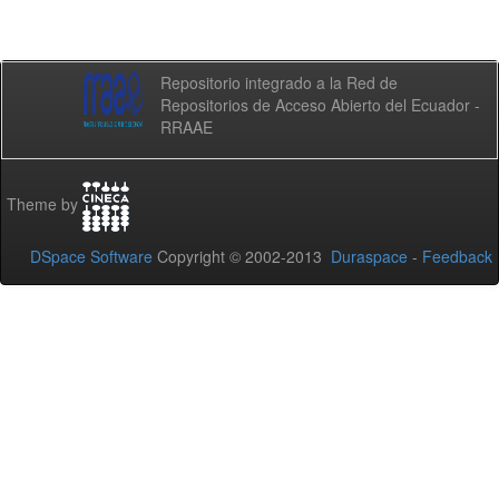
Repositorio integrado a la Red de
Repositorios de Acceso Abierto del Ecuador -
RRAAE
Theme by
DSpace Software
Copyright © 2002-2013
Duraspace
-
Feedback