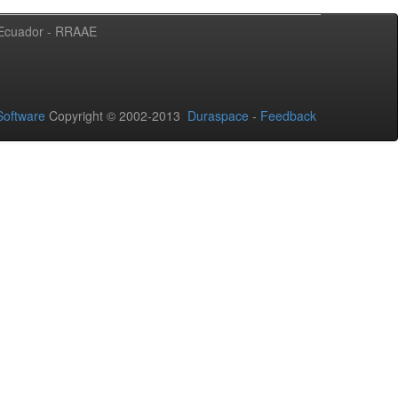
l Ecuador - RRAAE
oftware
Copyright © 2002-2013
Duraspace
-
Feedback