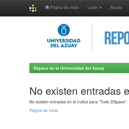
Página de inicio
Listar
Ayuda
Skip
navigation
Dspace de la Universidad del Azuay
No existen entradas e
No existen entradas en el índice para "Todo DSpace".
Página de inicio