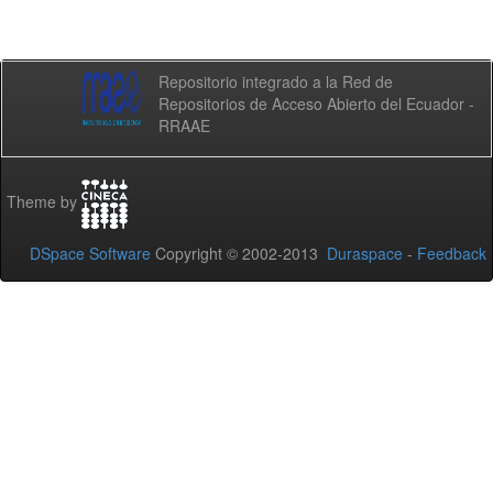
Repositorio integrado a la Red de
Repositorios de Acceso Abierto del Ecuador -
RRAAE
Theme by
DSpace Software
Copyright © 2002-2013
Duraspace
-
Feedback