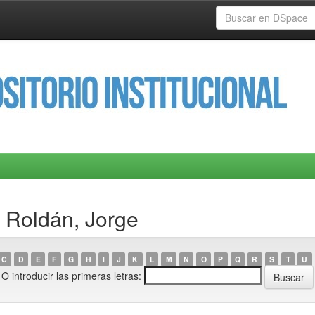
 Roldán, Jorge
C
D
E
F
G
H
I
J
K
L
M
N
O
P
Q
R
S
T
U
O introducir las primeras letras: