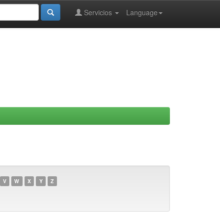
Servicios
Language
V
W
X
Y
Z