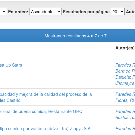
En orden:
Resultados por página
Auto
Mostrando resultados 4 a 7 de 7
Autor(es)
sa Up Stars
Paredes R
Bermeo Ro
Daniela
;
P
Jhomayra
pacidad y mejora de la calidad del proceso de la
Paredes R
es Castillo
Flores, Pa
ricional de buena comida, Restaurante GHC
Paredes R
Bustos To
tipo comida por ventana (drive - tru) Zippys S.A.
Paredes R