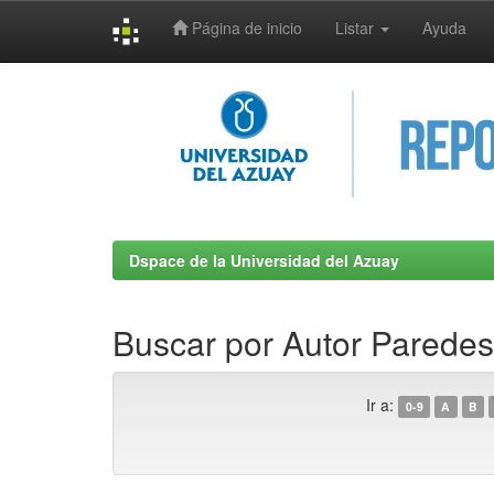
Página de inicio
Listar
Ayuda
Skip
navigation
Dspace de la Universidad del Azuay
Buscar por Autor Paredes
Ir a:
0-9
A
B