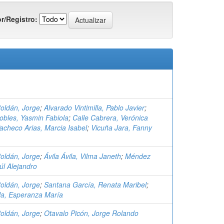
r/Registro:
oldán, Jorge
;
Alvarado Vintimilla, Pablo Javier
;
bles, Yasmin Fabiola
;
Calle Cabrera, Verónica
acheco Arias, Marcia Isabel
;
Vicuña Jara, Fanny
oldán, Jorge
;
Ávila Ávila, Vilma Janeth
;
Méndez
úl Alejandro
oldán, Jorge
;
Santana García, Renata Maribel
;
la, Esperanza María
oldán, Jorge
;
Otavalo Picón, Jorge Rolando