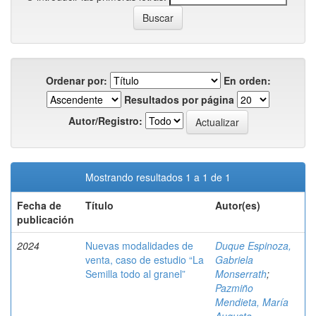
Ordenar por:
En orden:
Resultados por página
Autor/Registro:
Mostrando resultados 1 a 1 de 1
Fecha de
Título
Autor(es)
publicación
2024
Nuevas modalidades de
Duque Espinoza,
venta, caso de estudio “La
Gabriela
Semilla todo al granel”
Monserrath
;
Pazmiño
Mendieta, María