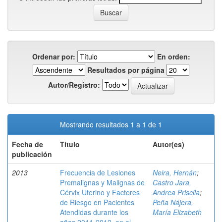
Ordenar por:
En orden:
Resultados por página
Autor/Registro:
Mostrando resultados 1 a 1 de 1
Fecha de
Título
Autor(es)
publicación
2013
Frecuencia de Lesiones
Neira, Hernán
;
Premalignas y Malignas de
Castro Jara,
Cérvix Uterino y Factores
Andrea Priscila
;
de Riesgo en Pacientes
Peña Nájera,
Atendidas durante los
María Elizabeth