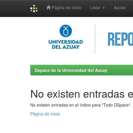
Página de inicio
Listar
Ayuda
Skip
navigation
Dspace de la Universidad del Azuay
No existen entradas e
No existen entradas en el índice para "Todo DSpace".
Página de inicio