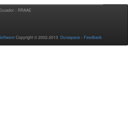
l Ecuador - RRAAE
oftware
Copyright © 2002-2013
Duraspace
-
Feedback