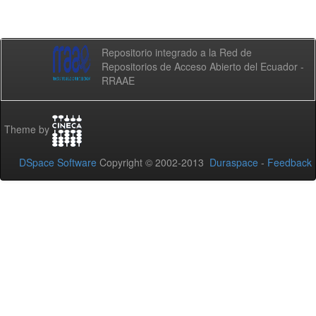
Repositorio integrado a la Red de
Repositorios de Acceso Abierto del Ecuador -
RRAAE
Theme by
DSpace Software
Copyright © 2002-2013
Duraspace
-
Feedback