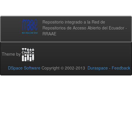
Repositorio integrado a la Red de
Repositorios de Acceso Abierto del Ecuador -
RRAAE
Theme by
DSpace Software
Copyright © 2002-2013
Duraspace
-
Feedback