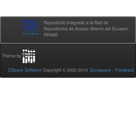
Repositorio integrado a la Red de
Repositorios de Acceso Abierto del Ecuador -
RRAAE
Theme by
DSpace Software
Copyright © 2002-2013
Duraspace
-
Feedback