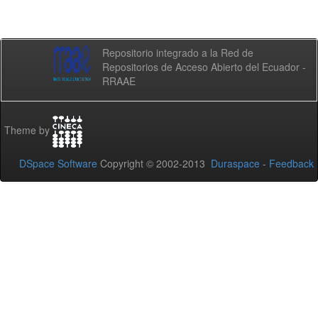
Repositorio integrado a la Red de
Repositorios de Acceso Abierto del Ecuador -
RRAAE
Theme by
DSpace Software
Copyright © 2002-2013
Duraspace
-
Feedback