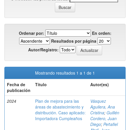
Ordenar por:
En orden:
Resultados por página
Autor/Registro:
Mostrando resultados 1 a 1 de 1
Fecha de
Título
Autor(es)
publicación
2024
Plan de mejora para las
Vásquez
áreas de abastecimiento y
Aguilera, Ana
distribución. Caso aplicado:
Cristina
;
Guillén
Importadora Cumpleaños
Cordero, Juan
Diego
;
Peñafiel