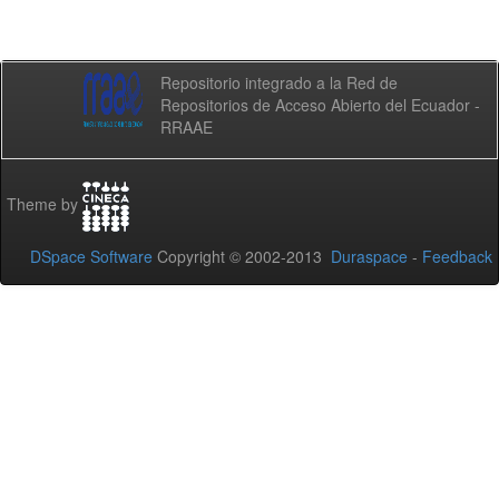
Repositorio integrado a la Red de
Repositorios de Acceso Abierto del Ecuador -
RRAAE
Theme by
DSpace Software
Copyright © 2002-2013
Duraspace
-
Feedback