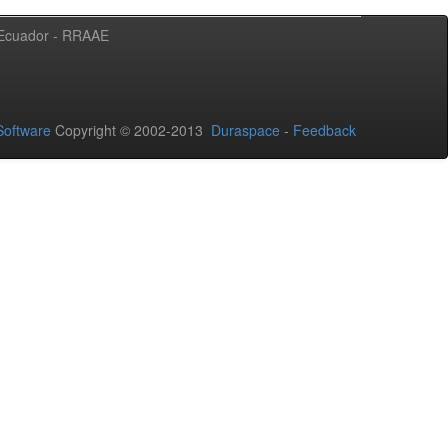
l Ecuador - RRAAE
oftware
Copyright © 2002-2013
Duraspace
-
Feedback