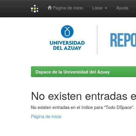
Página de inicio
Listar
Ayuda
Skip
navigation
Dspace de la Universidad del Azuay
No existen entradas e
No existen entradas en el índice para "Todo DSpace".
Página de inicio