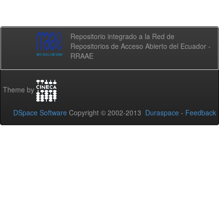
Repositorio integrado a la Red de
Repositorios de Acceso Abierto del Ecuador -
RRAAE
Theme by
DSpace Software
Copyright © 2002-2013
Duraspace
-
Feedback