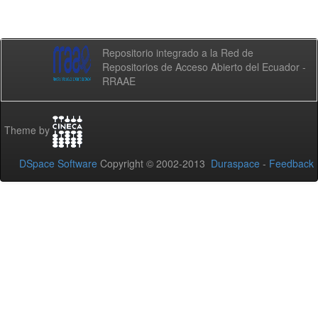
Repositorio integrado a la Red de
Repositorios de Acceso Abierto del Ecuador -
RRAAE
Theme by
DSpace Software
Copyright © 2002-2013
Duraspace
-
Feedback