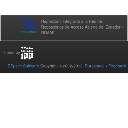
Repositorio integrado a la Red de
Repositorios de Acceso Abierto del Ecuador -
RRAAE
Theme by
DSpace Software
Copyright © 2002-2013
Duraspace
-
Feedback