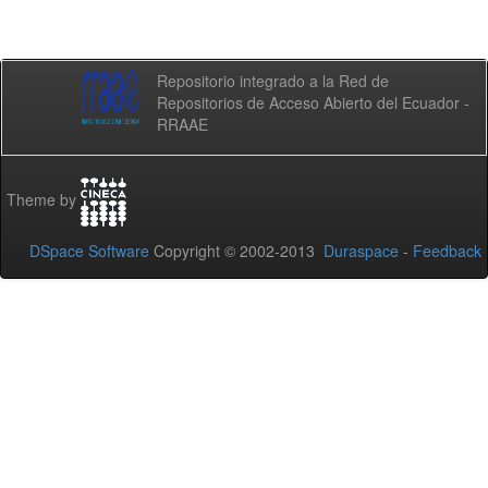
Repositorio integrado a la Red de
Repositorios de Acceso Abierto del Ecuador -
RRAAE
Theme by
DSpace Software
Copyright © 2002-2013
Duraspace
-
Feedback