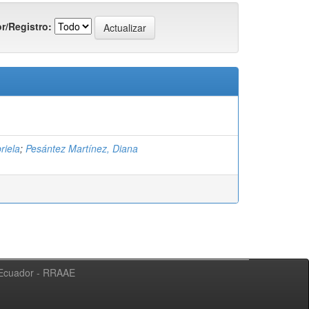
r/Registro:
riela
;
Pesántez Martínez, Diana
l Ecuador - RRAAE