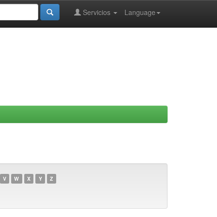
Servicios
Language
V
W
X
Y
Z