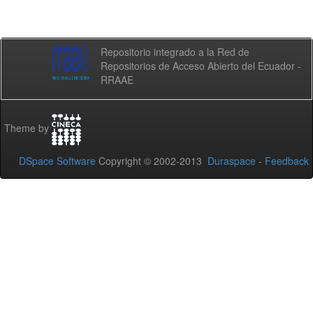
Repositorio integrado a la Red de
Repositorios de Acceso Abierto del Ecuador -
RRAAE
Theme by
DSpace Software
Copyright © 2002-2013
Duraspace
-
Feedback