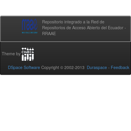
Repositorio integrado a la Red de
Repositorios de Acceso Abierto del Ecuador -
RRAAE
Theme by
DSpace Software
Copyright © 2002-2013
Duraspace
-
Feedback