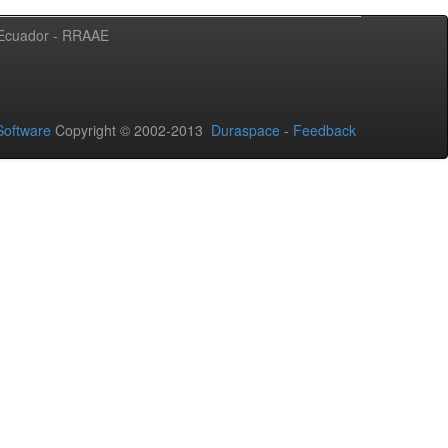
l Ecuador - RRAAE
oftware
Copyright © 2002-2013
Duraspace
-
Feedback