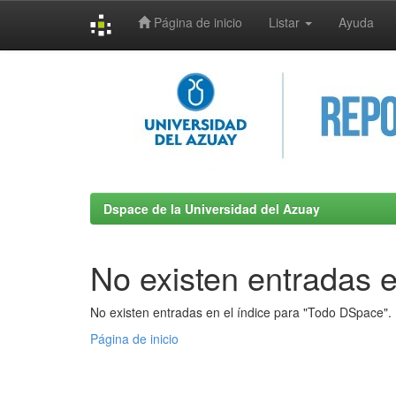
Página de inicio
Listar
Ayuda
Skip
navigation
Dspace de la Universidad del Azuay
No existen entradas e
No existen entradas en el índice para "Todo DSpace".
Página de inicio