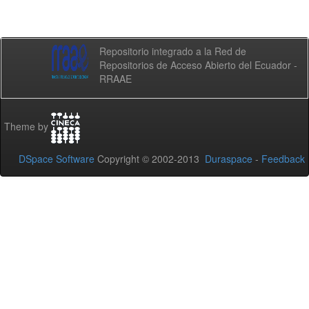
Repositorio integrado a la Red de
Repositorios de Acceso Abierto del Ecuador -
RRAAE
Theme by
DSpace Software
Copyright © 2002-2013
Duraspace
-
Feedback