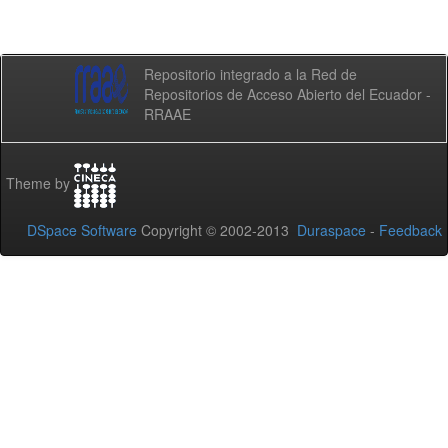
Repositorio integrado a la Red de
Repositorios de Acceso Abierto del Ecuador -
RRAAE
Theme by
DSpace Software
Copyright © 2002-2013
Duraspace
-
Feedback