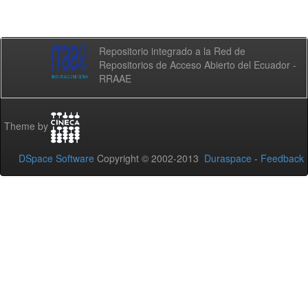
Repositorio integrado a la Red de
Repositorios de Acceso Abierto del Ecuador -
RRAAE
Theme by
DSpace Software
Copyright © 2002-2013
Duraspace
-
Feedback