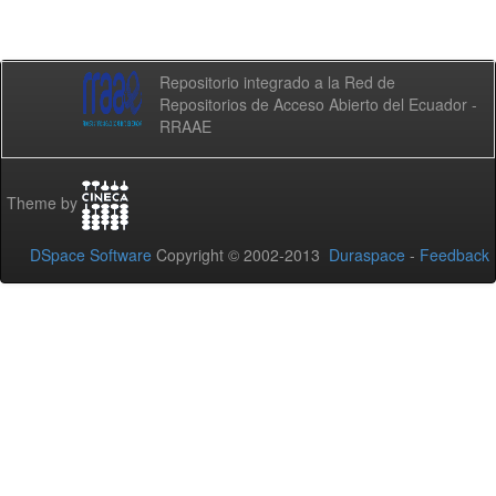
Repositorio integrado a la Red de
Repositorios de Acceso Abierto del Ecuador -
RRAAE
Theme by
DSpace Software
Copyright © 2002-2013
Duraspace
-
Feedback