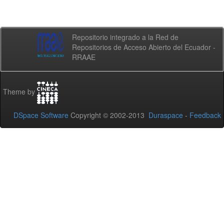
Repositorio integrado a la Red de
Repositorios de Acceso Abierto del Ecuador -
RRAAE
Theme by
DSpace Software
Copyright © 2002-2013
Duraspace
-
Feedback