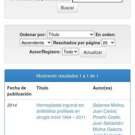
Ordenar por:
En orden:
Resultados por página
Autor/Registro:
Mostrando resultados 1 a 1 de 1
Fecha de
Título
Autor(es)
publicación
2014
Hernioplastia inguinal sin
Salamea Molina,
antibiótico profilaxis en
Juan Carlos
;
cirugía móvil 1994 – 2011
Proaño Coello,
Juan Sebastián
;
Molina Galarza,