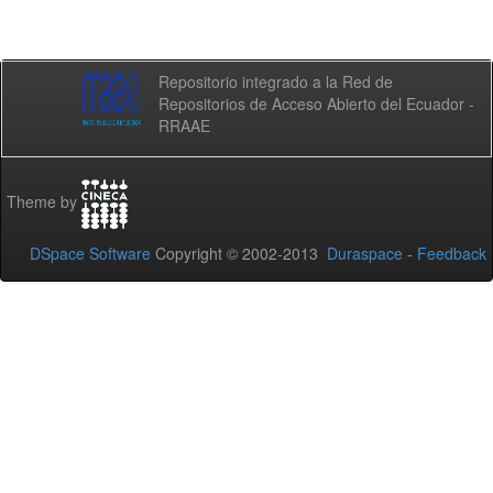
Repositorio integrado a la Red de
Repositorios de Acceso Abierto del Ecuador -
RRAAE
Theme by
DSpace Software
Copyright © 2002-2013
Duraspace
-
Feedback