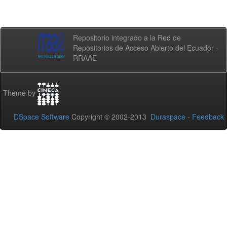
Repositorio integrado a la Red de
Repositorios de Acceso Abierto del Ecuador -
RRAAE
Theme by
DSpace Software
Copyright © 2002-2013
Duraspace
-
Feedback