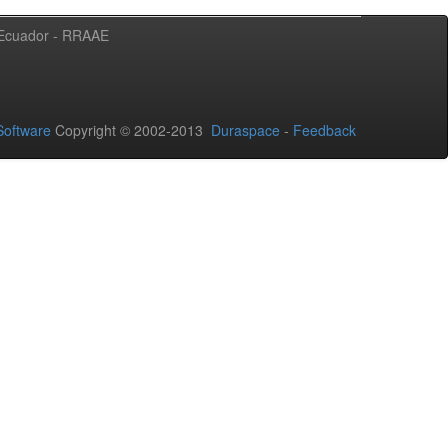
l Ecuador - RRAAE
oftware
Copyright © 2002-2013
Duraspace
-
Feedback