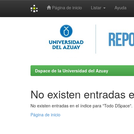
Página de inicio
Listar
Ayuda
Skip
navigation
Dspace de la Universidad del Azuay
No existen entradas e
No existen entradas en el índice para "Todo DSpace".
Página de inicio