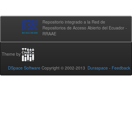
Repositorio integrado a la Red de
Repositorios de Acceso Abierto del Ecuador -
RRAAE
Theme by
DSpace Software
Copyright © 2002-2013
Duraspace
-
Feedback