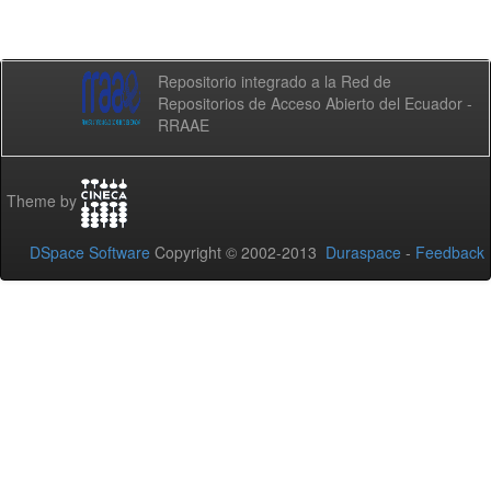
Repositorio integrado a la Red de
Repositorios de Acceso Abierto del Ecuador -
RRAAE
Theme by
DSpace Software
Copyright © 2002-2013
Duraspace
-
Feedback