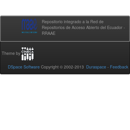
Repositorio integrado a la Red de
Repositorios de Acceso Abierto del Ecuador -
RRAAE
Theme by
DSpace Software
Copyright © 2002-2013
Duraspace
-
Feedback