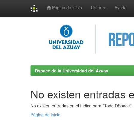
Página de inicio
Listar
Ayuda
Skip
navigation
Dspace de la Universidad del Azuay
No existen entradas e
No existen entradas en el índice para "Todo DSpace".
Página de inicio