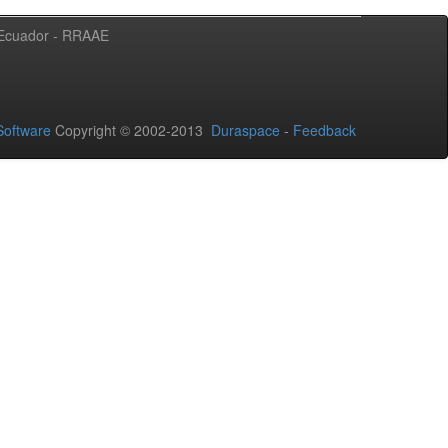
l Ecuador - RRAAE
oftware
Copyright © 2002-2013
Duraspace
-
Feedback