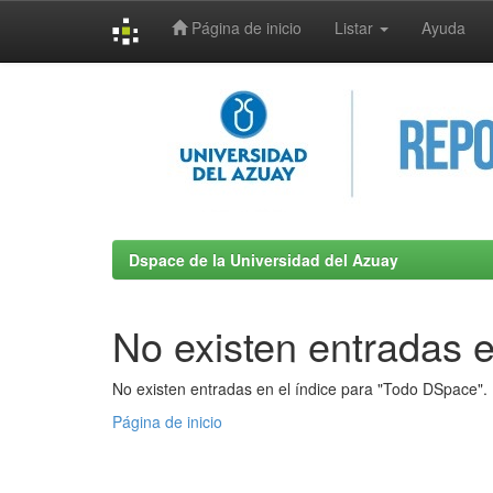
Página de inicio
Listar
Ayuda
Skip
navigation
Dspace de la Universidad del Azuay
No existen entradas e
No existen entradas en el índice para "Todo DSpace".
Página de inicio