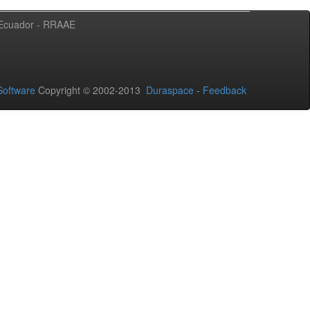
l Ecuador - RRAAE
oftware
Copyright © 2002-2013
Duraspace
-
Feedback