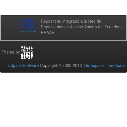
Repositorio integrado a la Red de
Repositorios de Acceso Abierto del Ecuador -
RRAAE
Theme by
DSpace Software
Copyright © 2002-2013
Duraspace
-
Feedback