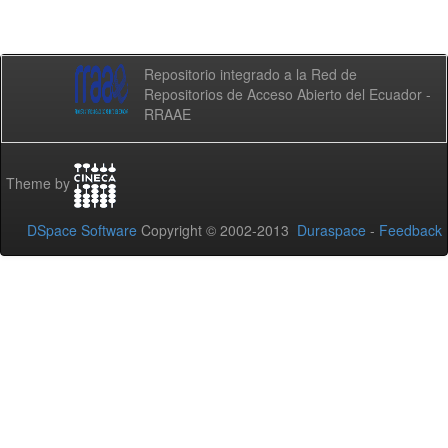
Repositorio integrado a la Red de
Repositorios de Acceso Abierto del Ecuador -
RRAAE
Theme by
DSpace Software
Copyright © 2002-2013
Duraspace
-
Feedback