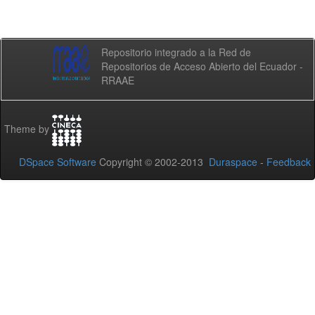
Repositorio integrado a la Red de
Repositorios de Acceso Abierto del Ecuador -
RRAAE
Theme by
DSpace Software
Copyright © 2002-2013
Duraspace
-
Feedback