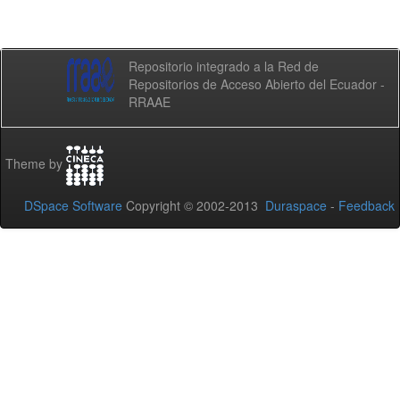
Repositorio integrado a la Red de
Repositorios de Acceso Abierto del Ecuador -
RRAAE
Theme by
DSpace Software
Copyright © 2002-2013
Duraspace
-
Feedback