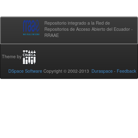
Repositorio integrado a la Red de
Repositorios de Acceso Abierto del Ecuador -
RRAAE
Theme by
DSpace Software
Copyright © 2002-2013
Duraspace
-
Feedback