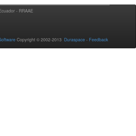
l Ecuador - RRAAE
oftware
Copyright © 2002-2013
Duraspace
-
Feedback