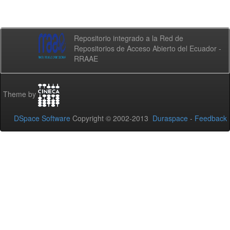
Repositorio integrado a la Red de
Repositorios de Acceso Abierto del Ecuador -
RRAAE
Theme by
DSpace Software
Copyright © 2002-2013
Duraspace
-
Feedback