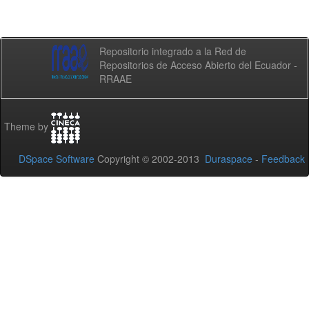
Repositorio integrado a la Red de
Repositorios de Acceso Abierto del Ecuador -
RRAAE
Theme by
DSpace Software
Copyright © 2002-2013
Duraspace
-
Feedback