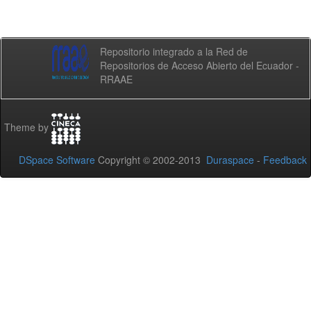
Repositorio integrado a la Red de
Repositorios de Acceso Abierto del Ecuador -
RRAAE
Theme by
DSpace Software
Copyright © 2002-2013
Duraspace
-
Feedback