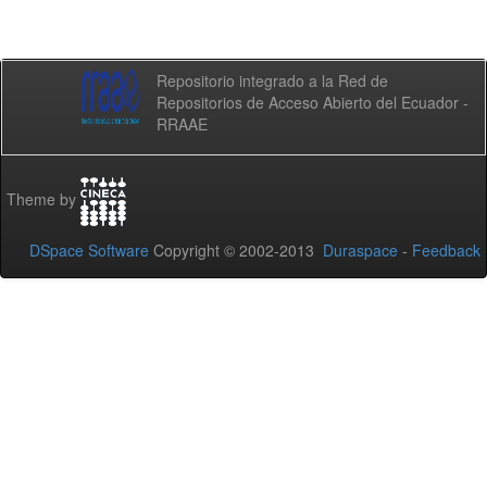
Repositorio integrado a la Red de
Repositorios de Acceso Abierto del Ecuador -
RRAAE
Theme by
DSpace Software
Copyright © 2002-2013
Duraspace
-
Feedback