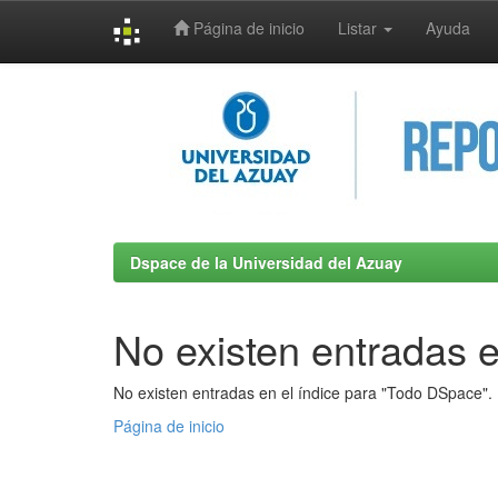
Página de inicio
Listar
Ayuda
Skip
navigation
Dspace de la Universidad del Azuay
No existen entradas e
No existen entradas en el índice para "Todo DSpace".
Página de inicio