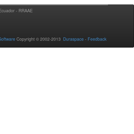
l Ecuador - RRAAE
oftware
Copyright © 2002-2013
Duraspace
-
Feedback