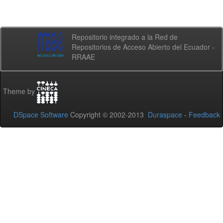
Repositorio integrado a la Red de
Repositorios de Acceso Abierto del Ecuador -
RRAAE
Theme by
DSpace Software
Copyright © 2002-2013
Duraspace
-
Feedback