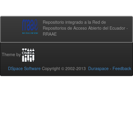
Repositorio integrado a la Red de
Repositorios de Acceso Abierto del Ecuador -
RRAAE
Theme by
DSpace Software
Copyright © 2002-2013
Duraspace
-
Feedback