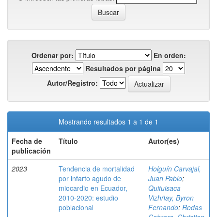
Ordenar por:
En orden:
Resultados por página
Autor/Registro:
Mostrando resultados 1 a 1 de 1
Fecha de
Título
Autor(es)
publicación
2023
Tendencia de mortalidad
Holguín Carvajal,
por infarto agudo de
Juan Pablo
;
miocardio en Ecuador,
Quituisaca
2010-2020: estudio
Vizhñay, Byron
poblacional
Fernando
;
Rodas